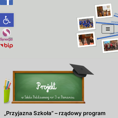
Otwórz pasek narzędzi
Przejdź
do
treści
„Przyjazna Szkoła” – rządowy program