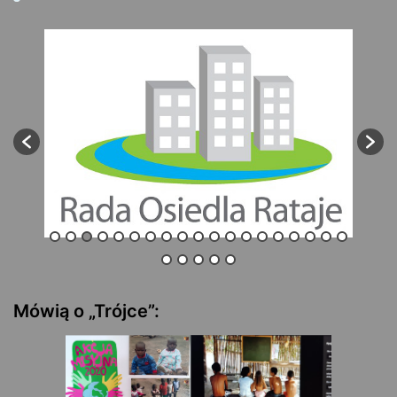
Mówią o „Trójce”: