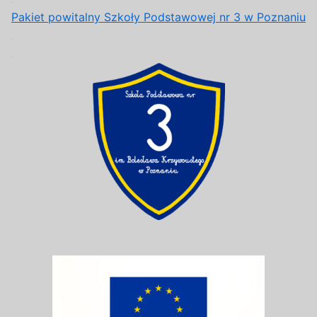
Pakiet powitalny Szkoły Podstawowej nr 3 w Poznaniu
.
.