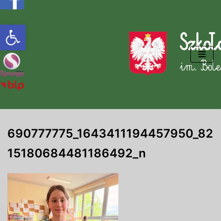
Otwórz pasek narzędzi
Przejdź
do
treści
690777775_1643411194457950_82
15180684481186492_n