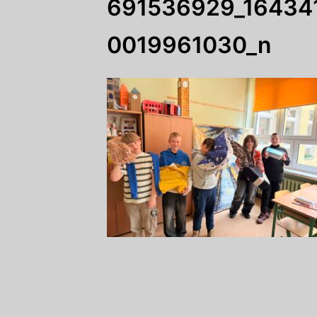
691536929_16434
0019961030_n