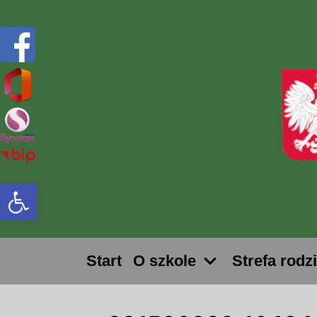
Przejdź
do
treści
Otwórz pasek narzędzi
Start
O szkole
Strefa rodz