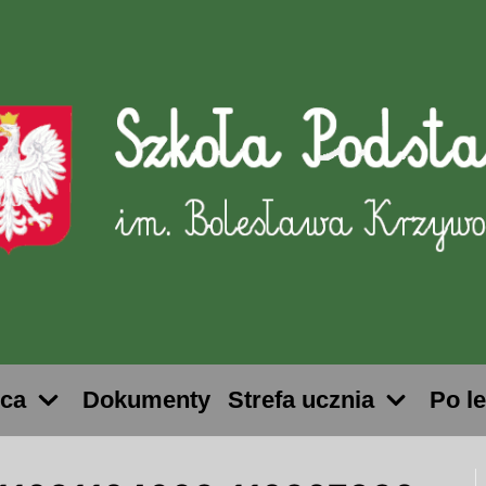
ica
Dokumenty
Strefa ucznia
Po l