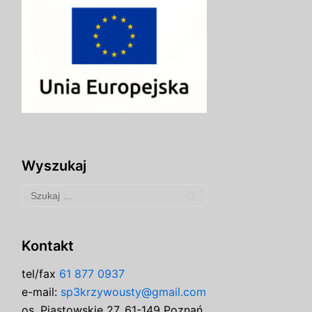
Wyszukaj
Kontakt
tel/fax
61 877 0937
e-mail:
sp3krzywousty@gmail.com
os. Piastowskie 27, 61-149 Poznań