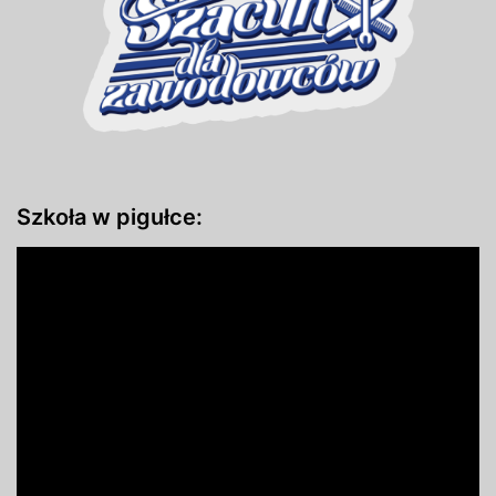
Szkoła w pigułce: