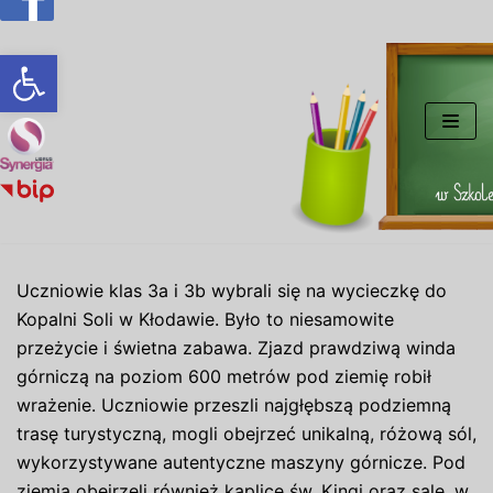
Otwórz pasek narzędzi
Przejdź
do
treści
Uczniowie klas 3a i 3b wybrali się na wycieczkę do
Kopalni Soli w Kłodawie. Było to niesamowite
przeżycie i świetna zabawa. Zjazd prawdziwą winda
górniczą na poziom 600 metrów pod ziemię robił
wrażenie. Uczniowie przeszli najgłębszą podziemną
trasę turystyczną, mogli obejrzeć unikalną, różową sól,
wykorzystywane autentyczne maszyny górnicze. Pod
ziemią obejrzeli również kaplicę św. Kingi oraz salę, w