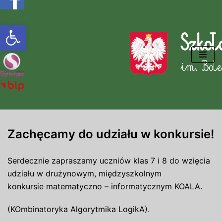
Otwórz pasek narzędzi
Przejdź
do
treści
Zachęcamy do udziału w konkursie!
Serdecznie zapraszamy uczniów klas 7 i 8 do wzięcia
udziału w drużynowym, międzyszkolnym
konkursie
matematyczno
– informatycznym KOALA.
(
KOmbinatoryka
Algorytmika
LogikA
).